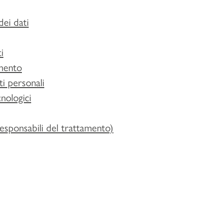
ei dati
i
amento
i personali
cnologici
responsabili del trattamento)